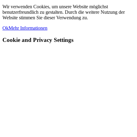
Wir verwenden Cookies, um unsere Website möglichst
benutzerfreundlich zu gestalten. Durch die weitere Nutzung der
Website stimmen Sie dieser Verwendung zu.
Ok
Mehr Informationen
Cookie and Privacy Settings
Wie wir Cookies verwenden
Wir können Cookies anfordern, die auf Ihrem Gerät eingestellt
werden. Wir verwenden Cookies, um uns mitzuteilen, wenn Sie
unsere Websites besuchen, wie Sie mit uns interagieren, Ihre
Nutzererfahrung verbessern und Ihre Beziehung zu unserer Website
anpassen.
Klicken Sie auf die verschiedenen Kategorienüberschriften, um
mehr zu erfahren. Sie können auch einige Ihrer Einstellungen
ändern. Beachten Sie, dass das Blockieren einiger Arten von
Cookies Auswirkungen auf Ihre Erfahrung auf unseren Websites
und auf die Dienste haben kann, die wir anbieten können.