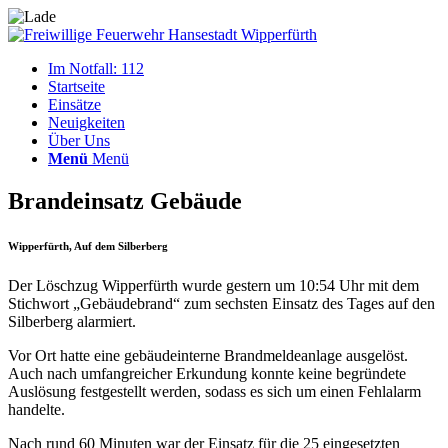
Im Notfall: 112
Startseite
Einsätze
Neuigkeiten
Über Uns
Menü
Menü
Brandeinsatz Gebäude
Wipperfürth, Auf dem Silberberg
Der Löschzug Wipperfürth wurde gestern um 10:54 Uhr mit dem
Stichwort „Gebäudebrand“ zum sechsten Einsatz des Tages auf den
Silberberg alarmiert.
Vor Ort hatte eine gebäudeinterne Brandmeldeanlage ausgelöst.
Auch nach umfangreicher Erkundung konnte keine begründete
Auslösung festgestellt werden, sodass es sich um einen Fehlalarm
handelte.
Nach rund 60 Minuten war der Einsatz für die 25 eingesetzten