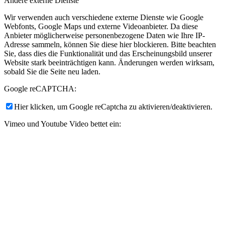
Andere externe Dienste
Wir verwenden auch verschiedene externe Dienste wie Google
Webfonts, Google Maps und externe Videoanbieter. Da diese
Anbieter möglicherweise personenbezogene Daten wie Ihre IP-
Adresse sammeln, können Sie diese hier blockieren. Bitte beachten
Sie, dass dies die Funktionalität und das Erscheinungsbild unserer
Website stark beeinträchtigen kann. Änderungen werden wirksam,
sobald Sie die Seite neu laden.
Google reCAPTCHA:
Hier klicken, um Google reCaptcha zu aktivieren/deaktivieren.
Vimeo und Youtube Video bettet ein:
Hier klicken, um Videoeinbettungen zu aktivieren/deaktivieren.
Datenschutz-Bestimmungen
Sie können unsere Cookies und Datenschutzeinstellungen im Detail
auf unserer Datenschutzrichtlinie nachlesen.
Datenschutzerklärung
Einstellungen akzeptieren
Verberge nur die Benachrichtigung
Hier klicken, um notwendige Cookies zu aktivieren/deaktivieren.