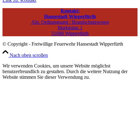
Link zu: Kontakt
Kontakt:
Hansestadt Wipperfürth
Abt. Ordnungsamt / Brandschutzwesen
Marktplatz 1
51688 Wipperfürth
© Copyright - Freiwillige Feuerwehr Hansestadt Wipperfürth
Nach oben scrollen
Wir verwenden Cookies, um unsere Website möglichst
benutzerfreundlich zu gestalten. Durch die weitere Nutzung der
Website stimmen Sie dieser Verwendung zu.
Ok
Mehr Informationen
Cookie and Privacy Settings
Wie wir Cookies verwenden
Wir können Cookies anfordern, die auf Ihrem Gerät eingestellt