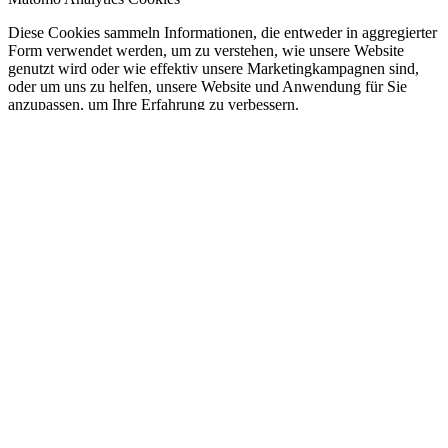
Diese Cookies sammeln Informationen, die entweder in aggregierter
Form verwendet werden, um zu verstehen, wie unsere Website
genutzt wird oder wie effektiv unsere Marketingkampagnen sind,
oder um uns zu helfen, unsere Website und Anwendung für Sie
anzupassen, um Ihre Erfahrung zu verbessern.
Matomo Analytics Einstellungen:
Sie haben die Möglichkeit zu verhindern, dass von Ihnen hier
getätigte Aktionen analysiert und verknüpft werden. Dies wird Ihre
Privatsphäre schützen, aber wird auch den Besitzer daran hindern,
aus Ihren Aktionen zu lernen und die Bedienbarkeit für Sie und
andere Benutzer zu verbessern.
Ihr Besuch dieser Webseite wird aktuell von der Matomo
Webanalyse erfasst. Diese Checkbox abwählen für Opt-Out.
Andere externe Dienste
Wir verwenden auch verschiedene externe Dienste wie Google
Webfonts, Google Maps und externe Videoanbieter. Da diese
Anbieter möglicherweise personenbezogene Daten wie Ihre IP-
Adresse sammeln, können Sie diese hier blockieren. Bitte beachten
Sie, dass dies die Funktionalität und das Erscheinungsbild unserer