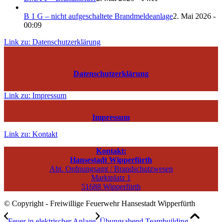
B 1 G – nicht aufgeschaltete Brandmeldeanlage
2. Mai 2026 -
00:09
Link zu: Datenschutzerklärung
Datenschutzerklärung
Link zu: Impressum
Impressum
Link zu: Kontakt
Kontakt:
Hansestadt Wipperfürth
Abt. Ordnungsamt / Brandschutzwesen
Marktplatz 1
51688 Wipperfürth
© Copyright - Freiwillige Feuerwehr Hansestadt Wipperfürth
Feuer in elektrischer Anlage
Übungsabend Teambuilding