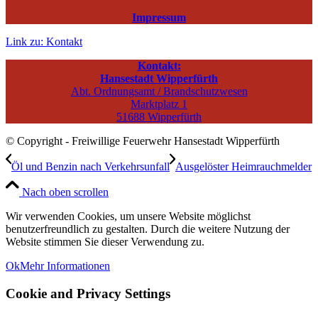
Impressum
Link zu: Kontakt
Kontakt:
Hansestadt Wipperfürth
Abt. Ordnungsamt / Brandschutzwesen
Marktplatz 1
51688 Wipperfürth
© Copyright - Freiwillige Feuerwehr Hansestadt Wipperfürth
Öl und Benzin nach Verkehrsunfall
Ausgelöster Heimrauchmelder
Nach oben scrollen
Wir verwenden Cookies, um unsere Website möglichst
benutzerfreundlich zu gestalten. Durch die weitere Nutzung der
Website stimmen Sie dieser Verwendung zu.
Ok
Mehr Informationen
Cookie and Privacy Settings