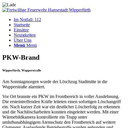
Im Notfall: 112
Startseite
Einsätze
Neuigkeiten
Über Uns
Menü
Menü
PKW-Brand
Wipperfürth, Wupperstraße
Am Sonntagmorgen wurde der Löschzug Stadtmitte in die
Wupperstraße alarmiert.
Vor Ort brannte ein PKW im Frontbereich in voller Ausdehnung.
Die ersteintreffenden Kräfte leiteten einen sofortigen Löschangriff
ein. Nach kurzer Zeit war ein deutlicher Löscherfolg zu erkennen
und die Nachlöscharbeiten konnten eingeleitet werden. Mit einer
Wärmebildkamera kontrollierte ein Trupp unter
umluftunabhängigem Atemschutz den Frontbereich auf weitere
Glutnester. Auslaufende Betriebsstoffe wurden gebunden und