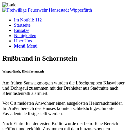
Im Notfall: 112
Startseite
Einsätze
Neuigkeiten
Über Uns
Menü
Menü
Rußbrand in Schornstein
Wipperfürth, Kleinfastenrath
Am frühen Samstagmorgen wurden die Löschgruppen Klaswipper
und Dohrgaul zusammen mit der Drehleiter aus Stadtmitte nach
Kleinfastenrath alarmiert.
Vor Ort meldeten Anwohner einen ausgelösten Heimrauchmelder.
Im Außenbereich des Hauses konnten schließlich geschmorte
Fassadenteile festgestellt werden.
Nach Eintreffen der ersten Kräfte wurde der betroffene Bereich
geöffnet und gekühlt. Zusammen mit dem hinzugezogenen