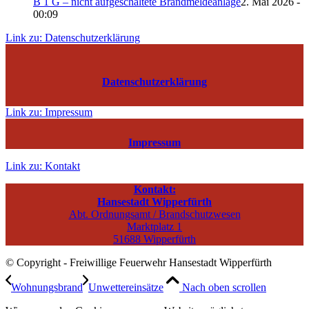
B 1 G – nicht aufgeschaltete Brandmeldeanlage
2. Mai 2026 -
00:09
Link zu: Datenschutzerklärung
Datenschutzerklärung
Link zu: Impressum
Impressum
Link zu: Kontakt
Kontakt:
Hansestadt Wipperfürth
Abt. Ordnungsamt / Brandschutzwesen
Marktplatz 1
51688 Wipperfürth
© Copyright - Freiwillige Feuerwehr Hansestadt Wipperfürth
Wohnungsbrand
Unwettereinsätze
Nach oben scrollen