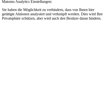
Matomo Analytics Einstellungen:
Sie haben die Möglichkeit zu verhindern, dass von Ihnen hier
getätigte Aktionen analysiert und verknüpft werden. Dies wird Ihre
Privatsphäre schützen, aber wird auch den Besitzer daran hindern,
aus Ihren Aktionen zu lernen und die Bedienbarkeit für Sie und
andere Benutzer zu verbessern.
Ihr Besuch dieser Webseite wird aktuell von der Matomo
Webanalyse erfasst. Diese Checkbox abwählen für Opt-Out.
Andere externe Dienste
Wir verwenden auch verschiedene externe Dienste wie Google
Webfonts, Google Maps und externe Videoanbieter. Da diese
Anbieter möglicherweise personenbezogene Daten wie Ihre IP-
Adresse sammeln, können Sie diese hier blockieren. Bitte beachten
Sie, dass dies die Funktionalität und das Erscheinungsbild unserer
Website stark beeinträchtigen kann. Änderungen werden wirksam,
sobald Sie die Seite neu laden.
Google reCAPTCHA:
Hier klicken, um Google reCaptcha zu aktivieren/deaktivieren.
Vimeo und Youtube Video bettet ein: