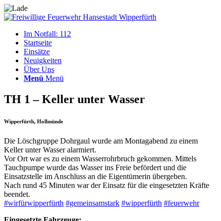
Im Notfall: 112
Startseite
Einsätze
Neuigkeiten
Über Uns
Menü
Menü
TH 1 – Keller unter Wasser
Wipperfürth, Hollmünde
Die Löschgruppe Dohrgaul wurde am Montagabend zu einem
Keller unter Wasser alarmiert.
Vor Ort war es zu einem Wasserrohrbruch gekommen. Mittels
Tauchpumpe wurde das Wasser ins Freie befördert und die
Einsatzstelle im Anschluss an die Eigentümerin übergeben.
Nach rund 45 Minuten war der Einsatz für die eingesetzten Kräfte
beendet.
#wirfürwipperfürth
#gemeinsamstark
#wipperfürth
#feuerwehr
Eingesetzte Fahrzeuge: