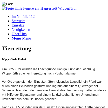
Im Notfall: 112
Startseite
Einsätze
Neuigkeiten
Über Uns
Menü
Menü
Tierrettung
Wipperfürth, Poshof
Um 08:53 Uhr wurden die Löschgruppe Dohrgaul und der Löschzug
Wipperfürth zu einer Tierrettung nach Poshof alarmiert.
Vor Ort ergab sich den Einsatzkräften folgendes Lagebild: ein Pferd war
durch einen Heuboden gestürzt und lag nun auf einem Querträger der
Scheune. Nachdem der gerufene Tierarzt das Tier beruhigt hatte, wurde es
mit Hilfe der Eigentümer und einem landwirtschaftlichen Unternehmen
unverletzt aus dem Heuboden gehoben.
Nach ca. 1,5 Stunden war der Einsatz für die eingesetzten Kräfte beendet.