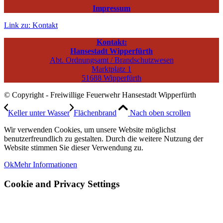
Impressum
Link zu: Kontakt
Kontakt:
Hansestadt Wipperfürth
Abt. Ordnungsamt / Brandschutzwesen
Marktplatz 1
51688 Wipperfürth
© Copyright - Freiwillige Feuerwehr Hansestadt Wipperfürth
Keller unter Wasser
Flächenbrand
Nach oben scrollen
Wir verwenden Cookies, um unsere Website möglichst
benutzerfreundlich zu gestalten. Durch die weitere Nutzung der
Website stimmen Sie dieser Verwendung zu.
Ok
Mehr Informationen
Cookie and Privacy Settings