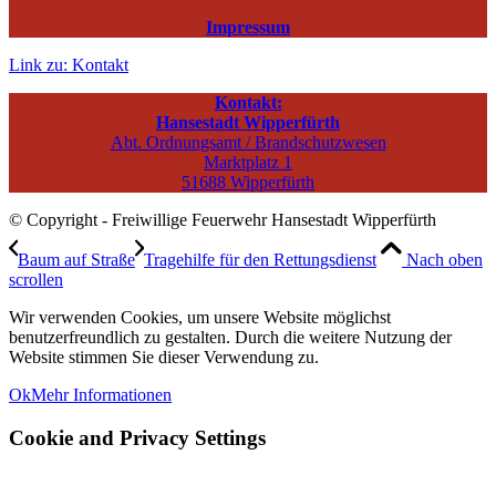
Impressum
Link zu: Kontakt
Kontakt:
Hansestadt Wipperfürth
Abt. Ordnungsamt / Brandschutzwesen
Marktplatz 1
51688 Wipperfürth
© Copyright - Freiwillige Feuerwehr Hansestadt Wipperfürth
Baum auf Straße
Tragehilfe für den Rettungsdienst
Nach oben
scrollen
Wir verwenden Cookies, um unsere Website möglichst
benutzerfreundlich zu gestalten. Durch die weitere Nutzung der
Website stimmen Sie dieser Verwendung zu.
Ok
Mehr Informationen
Cookie and Privacy Settings