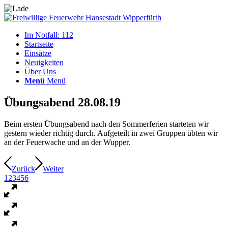
Im Notfall: 112
Startseite
Einsätze
Neuigkeiten
Über Uns
Menü
Menü
Übungsabend 28.08.19
Beim ersten Übungsabend nach den Sommerferien starteten wir
gestern wieder richtig durch. Aufgeteilt in zwei Gruppen übten wir
an der Feuerwache und an der Wupper.
Zurück
Weiter
1
2
3
4
5
6