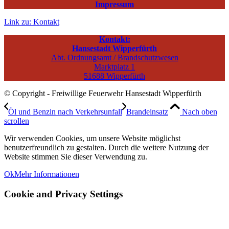
Impressum
Link zu: Kontakt
Kontakt:
Hansestadt Wipperfürth
Abt. Ordnungsamt / Brandschutzwesen
Marktplatz 1
51688 Wipperfürth
© Copyright - Freiwillige Feuerwehr Hansestadt Wipperfürth
Öl und Benzin nach Verkehrsunfall
Brandeinsatz
Nach oben
scrollen
Wir verwenden Cookies, um unsere Website möglichst
benutzerfreundlich zu gestalten. Durch die weitere Nutzung der
Website stimmen Sie dieser Verwendung zu.
Ok
Mehr Informationen
Cookie and Privacy Settings