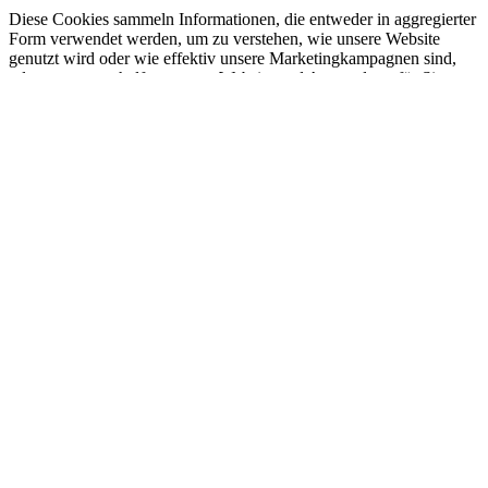
Diese Cookies sammeln Informationen, die entweder in aggregierter
Form verwendet werden, um zu verstehen, wie unsere Website
genutzt wird oder wie effektiv unsere Marketingkampagnen sind,
oder um uns zu helfen, unsere Website und Anwendung für Sie
anzupassen, um Ihre Erfahrung zu verbessern.
Matomo Analytics Einstellungen:
Sie haben die Möglichkeit zu verhindern, dass von Ihnen hier
getätigte Aktionen analysiert und verknüpft werden. Dies wird Ihre
Privatsphäre schützen, aber wird auch den Besitzer daran hindern,
aus Ihren Aktionen zu lernen und die Bedienbarkeit für Sie und
andere Benutzer zu verbessern.
Ihr Besuch dieser Webseite wird aktuell von der Matomo
Webanalyse erfasst. Diese Checkbox abwählen für Opt-Out.
Andere externe Dienste
Wir verwenden auch verschiedene externe Dienste wie Google
Webfonts, Google Maps und externe Videoanbieter. Da diese
Anbieter möglicherweise personenbezogene Daten wie Ihre IP-
Adresse sammeln, können Sie diese hier blockieren. Bitte beachten
Sie, dass dies die Funktionalität und das Erscheinungsbild unserer
Website stark beeinträchtigen kann. Änderungen werden wirksam,