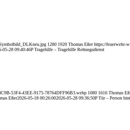
Q_Symbolbild_DLKneu.jpg
1280
1920
Thomas Eßer
https://feuerwehr-w
6-05-28 09:40:46
P Tragehilfe – Tragehilfe Rettungsdienst
/7F6C8C9B-53F4-43EE-9175-78764DFF96B3.webp
1080
1616
Thomas Eß
mas Eßer
2026-05-18 00:26:00
2026-05-28 09:36:50
P Tür – Person hin