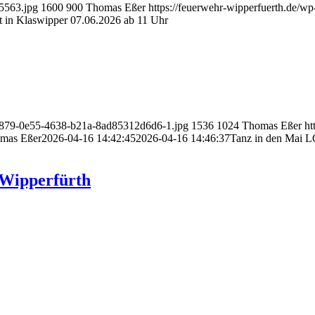
5563.jpg
1600
900
Thomas Eßer
https://feuerwehr-wipperfuerth.de/w
t in Klaswipper 07.06.2026 ab 11 Uhr
c6879-0e55-4638-b21a-8ad85312d6d6-1.jpg
1536
1024
Thomas Eßer
ht
mas Eßer
2026-04-16 14:42:45
2026-04-16 14:46:37
Tanz in den Mai L
 Wipperfürth