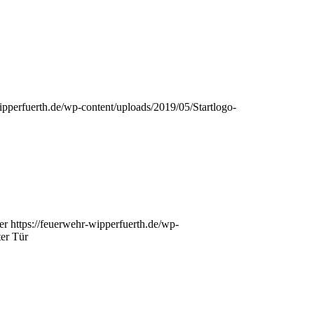
ipperfuerth.de/wp-content/uploads/2019/05/Startlogo-
er
https://feuerwehr-wipperfuerth.de/wp-
ter Tür