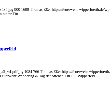
3535.jpg
900
1600
Thomas Eßer
https://feuerwehr-wipperfuerth.de/w
n hinter Tür
pperfeld
d_a5_v4-pdf.jpg
1084
766
Thomas Eßer
https://feuerwehr-wipperfuert
Feuerwehr Wandertag & Tag der offenen Tür LG Wipperfeld