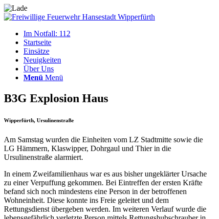
Im Notfall: 112
Startseite
Einsätze
Neuigkeiten
Über Uns
Menü
Menü
B3G Explosion Haus
Wipperfürth, Ursulinenstraße
Am Samstag wurden die Einheiten vom LZ Stadtmitte sowie die
LG Hämmern, Klaswipper, Dohrgaul und Thier in die
Ursulinenstraße alarmiert.
In einem Zweifamilienhaus war es aus bisher ungeklärter Ursache
zu einer Verpuffung gekommen. Bei Eintreffen der ersten Kräfte
befand sich noch mindestens eine Person in der betroffenen
Wohneinheit. Diese konnte ins Freie geleitet und dem
Rettungsdienst übergeben werden. Im weiteren Verlauf wurde die
lebensgefährlich verletzte Person mittels Rettungshubschrauber in