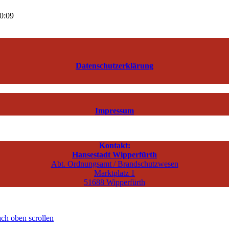
00:09
Datenschutzerklärung
Impressum
Kontakt:
Hansestadt Wipperfürth
Abt. Ordnungsamt / Brandschutzwesen
Marktplatz 1
51688 Wipperfürth
ch oben scrollen