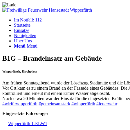
Im Notfall: 112
Startseite
Einsätze
Neuigkeiten
Über Uns
Menü
Menü
B1G – Brandeinsatz am Gebäude
Wipperfürth, Kirchplatz
Am frühen Sonntagabend wurde der Löschzug Stadtmitte und die Lö
Vor Ort kam es zu einem Brand an der Fassade eines Gebäudes. Die A
kontrolliert und erneut mit einem Eimer Wasser abgelöscht.
Nach etwa 20 Minuten war der Einsatz für die eingesetzten Kräfte be
#wirfürwipperfürth
#gemeinsamstark
#wipperfürth
#feuerwehr
Eingesetzte Fahrzeuge:
Wipperfürth 1-ELW1