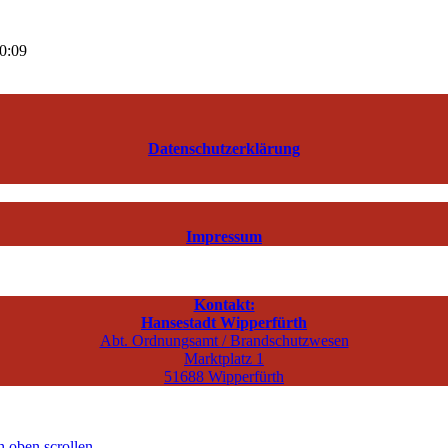
00:09
Datenschutzerklärung
Impressum
Kontakt:
Hansestadt Wipperfürth
Abt. Ordnungsamt / Brandschutzwesen
Marktplatz 1
51688 Wipperfürth
 oben scrollen