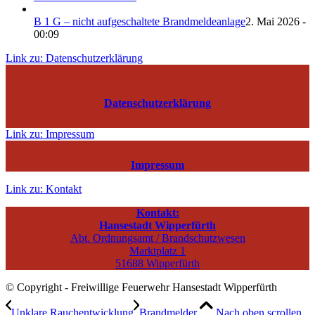
B 1 G – nicht aufgeschaltete Brandmeldeanlage
2. Mai 2026 -
00:09
Link zu: Datenschutzerklärung
Datenschutzerklärung
Link zu: Impressum
Impressum
Link zu: Kontakt
Kontakt:
Hansestadt Wipperfürth
Abt. Ordnungsamt / Brandschutzwesen
Marktplatz 1
51688 Wipperfürth
© Copyright - Freiwillige Feuerwehr Hansestadt Wipperfürth
Unklare Rauchentwicklung
Brandmelder
Nach oben scrollen