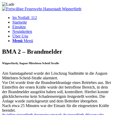
Im Notfall: 112
Startseite
Einsätze
Neuigkeiten
Über Uns
Menü
Menü
BMA 2 – Brandmelder
Wipperfürth, August-Mittelsten-Scheid Straße
Am Samstagabend wurde der Löschzug Stadtmitte in die August-
Mittelsten-Scheid-Straße alarmiert.
Vor Ort wurde löste die Brandmeldeanlage eines Betriebes aus. Bei
Eintreffen der ersten Kräfte wurde der betroffene Bereich, in dem
der Brandmelder ausgelöst haben soll, kontrolliert. Hierbei konnte
glücklicherweise kein Schadensereignis festgestellt werden. Die
Anlage wurde zurückgesetzt und dem Betreiber übergeben
Nach etwa 25 Minuten war der Einsatz für die eingesetzten Kräfte
beendet.
#wirfürwipperfürth
#gemeinsamstark
#wipperfürth
#feuerwehr