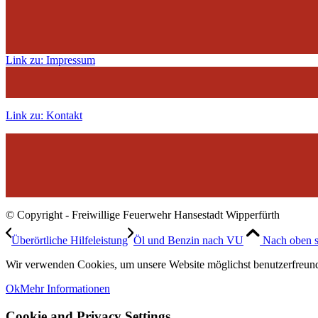
Link zu: Impressum
Link zu: Kontakt
© Copyright - Freiwillige Feuerwehr Hansestadt Wipperfürth
Überörtliche Hilfeleistung
Öl und Benzin nach VU
Nach oben s
Wir verwenden Cookies, um unsere Website möglichst benutzerfreundl
Ok
Mehr Informationen
Cookie and Privacy Settings