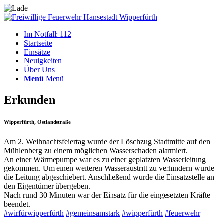
Im Notfall: 112
Startseite
Einsätze
Neuigkeiten
Über Uns
Menü
Menü
Erkunden
Wipperfürth, Ostlandstraße
Am 2. Weihnachtsfeiertag wurde der Löschzug Stadtmitte auf den
Mühlenberg zu einem möglichen Wasserschaden alarmiert.
An einer Wärmepumpe war es zu einer geplatzten Wasserleitung
gekommen. Um einen weiteren Wasseraustritt zu verhindern wurde
die Leitung abgeschiebert. Anschließend wurde die Einsatzstelle an
den Eigentümer übergeben.
Nach rund 30 Minuten war der Einsatz für die eingesetzten Kräfte
beendet.
#wirfürwipperfürth
#gemeinsamstark
#wipperfürth
#feuerwehr