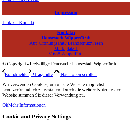
Impressum
Link zu: Kontakt
Kontakt:
Hansestadt Wipperfürth
Abt. Ordnungsamt / Brandschutzwesen
Marktplatz 1
51688 Wipperfürth
© Copyright - Freiwillige Feuerwehr Hansestadt Wipperfürth
Brandmelder
PTragehilfe
Nach oben scrollen
Wir verwenden Cookies, um unsere Website möglichst
benutzerfreundlich zu gestalten. Durch die weitere Nutzung der
Website stimmen Sie dieser Verwendung zu.
Ok
Mehr Informationen
Cookie and Privacy Settings