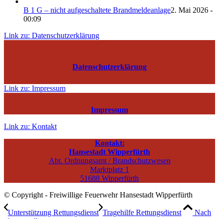
B 1 G – nicht aufgeschaltete Brandmeldeanlage
2. Mai 2026 -
00:09
Link zu: Datenschutzerklärung
Datenschutzerklärung
Link zu: Impressum
Impressum
Link zu: Kontakt
Kontakt:
Hansestadt Wipperfürth
Abt. Ordnungsamt / Brandschutzwesen
Marktplatz 1
51688 Wipperfürth
© Copyright - Freiwillige Feuerwehr Hansestadt Wipperfürth
Unterstützung Rettungsdienst
Tragehilfe Rettungsdienst
Nach