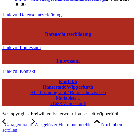
00:09
Link zu: Datenschutzerklärung
Datenschutzerklärung
Link zu: Impressum
Impressum
Link zu: Kontakt
Kontakt:
Hansestadt Wipperfürth
Abt. Ordnungsamt / Brandschutzwesen
Marktplatz 1
51688 Wipperfürth
© Copyright - Freiwillige Feuerwehr Hansestadt Wipperfürth
Garagenbrand
Ausgelöster Heimrauchmelder
Nach oben
scrollen