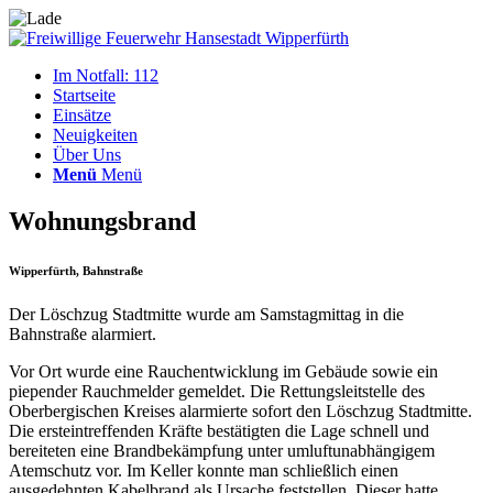
Im Notfall: 112
Startseite
Einsätze
Neuigkeiten
Über Uns
Menü
Menü
Wohnungsbrand
Wipperfürth, Bahnstraße
Der Löschzug Stadtmitte wurde am Samstagmittag in die
Bahnstraße alarmiert.
Vor Ort wurde eine Rauchentwicklung im Gebäude sowie ein
piepender Rauchmelder gemeldet. Die Rettungsleitstelle des
Oberbergischen Kreises alarmierte sofort den Löschzug Stadtmitte.
Die ersteintreffenden Kräfte bestätigten die Lage schnell und
bereiteten eine Brandbekämpfung unter umluftunabhängigem
Atemschutz vor. Im Keller konnte man schließlich einen
ausgedehnten Kabelbrand als Ursache feststellen. Dieser hatte