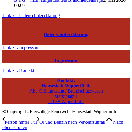
B 1 G – nicht aufgeschaltete Brandmeldeanlage
2. Mai 2026 -
00:09
Link zu: Datenschutzerklärung
Datenschutzerklärung
Link zu: Impressum
Impressum
Link zu: Kontakt
Kontakt:
Hansestadt Wipperfürth
Abt. Ordnungsamt / Brandschutzwesen
Marktplatz 1
51688 Wipperfürth
© Copyright - Freiwillige Feuerwehr Hansestadt Wipperfürth
Person hinter Tür
Öl und Benzin nach Verkehrsunfall
Nach
oben scrollen