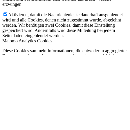
erzwingen.
Aktivieren, damit die Nachrichtenleiste dauerhaft ausgeblendet
wird und alle Cookies, denen nicht zugestimmt wurde, abgelehnt
werden. Wir benötigen zwei Cookies, damit diese Einstellung
gespeichert wird. Andernfalls wird diese Mitteilung bei jedem
Seitenladen eingeblendet werden.
Matomo Analytics Cookies
Diese Cookies sammeln Informationen, die entweder in aggregierter
Form verwendet werden, um zu verstehen, wie unsere Website
genutzt wird oder wie effektiv unsere Marketingkampagnen sind,
oder um uns zu helfen, unsere Website und Anwendung für Sie
anzupassen, um Ihre Erfahrung zu verbessern.
Matomo Analytics Einstellungen:
Sie haben die Möglichkeit zu verhindern, dass von Ihnen hier
getätigte Aktionen analysiert und verknüpft werden. Dies wird Ihre
Privatsphäre schützen, aber wird auch den Besitzer daran hindern,
aus Ihren Aktionen zu lernen und die Bedienbarkeit für Sie und
andere Benutzer zu verbessern.
Ihr Besuch dieser Webseite wird aktuell von der Matomo
Webanalyse erfasst. Diese Checkbox abwählen für Opt-Out.